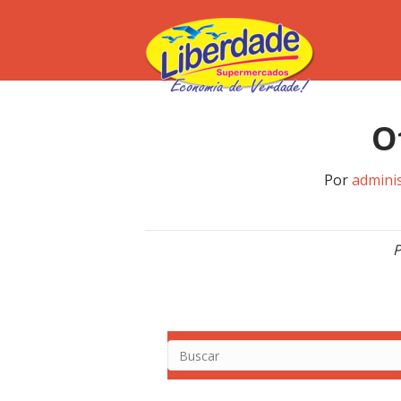
O
Por
admini
P