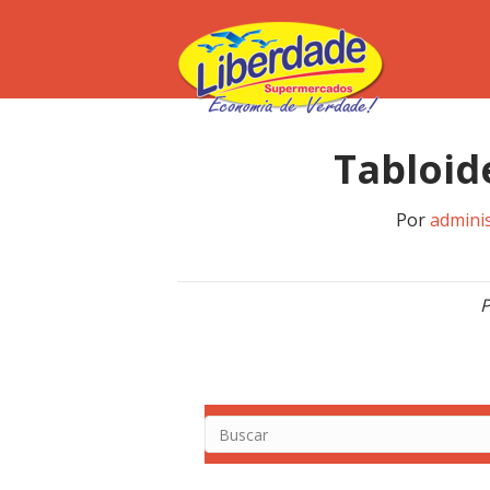
Tabloid
Por
admini
P